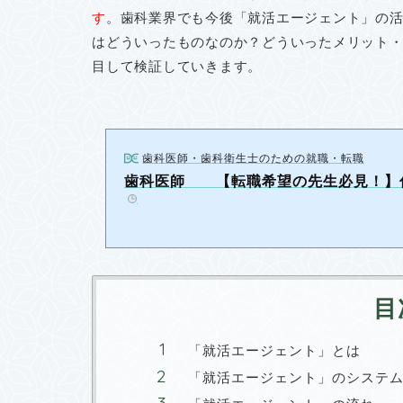
す
。歯科業界でも今後「就活エージェント」の
はどういったものなのか？どういったメリット
目して検証していきます。
歯科医師・歯科衛生士のための就職・転職
歯科医師 【転職希望の先生必見！】
️
目
「就活エージェント」とは
「就活エージェント」のシステ